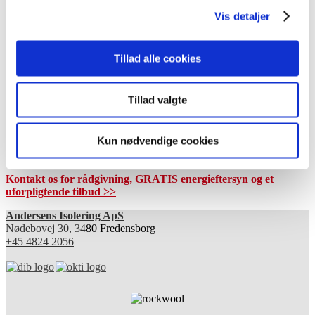
Du kan regne dig frem til dine
estimerede besparelser ved
Vis detaljer
henholdsvis loft- og hulmursisolering i kr. og Co2 udledning.
Du kan læse om, hvordan du gør, for at få glæde af
Håndværkerfradraget - Bolig Job Ordningen
.
Tillad alle cookies
Du kan altid kontakte dit lokale energiselskab for deres eventuelle
tilskud til isoleringsopgaver.
Tillad valgte
Du kan også kontakte "
Energitilskud Danmark
", som kan hjælpe
dig til størst muligt tilskud.
Kun nødvendige cookies
Kontakt os for rådgivning, GRATIS energieftersyn og et
uforpligtende tilbud >>
Andersens Isolering ApS
Nødebovej 30, 34
80 Fredensborg
+45 4824 2056