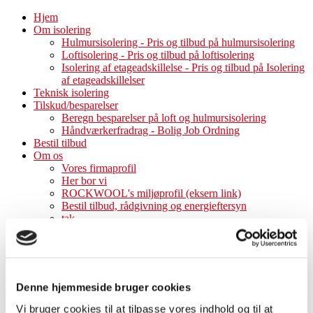
Hjem
Om isolering
Hulmursisolering - Pris og tilbud på hulmursisolering
Loftisolering - Pris og tilbud på loftisolering
Isolering af etageadskillelse - Pris og tilbud på Isolering
af etageadskillelser
Teknisk isolering
Tilskud/besparelser
Beregn besparelser på loft og hulmursisolering
Håndværkerfradrag - Bolig Job Ordning
Bestil tilbud
Om os
Vores firmaprofil
Her bor vi
ROCKWOOL's miljøprofil (eksern link)
Bestil tilbud, rådgivning og energieftersyn
tak
Cookie- og privatlivspolitik
Denne hjemmeside bruger cookies
Hjem
Vi bruger cookies til at tilpasse vores indhold og til at
Om isolering