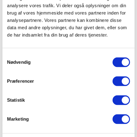
Hulmursisolering - Pris og tilbud på
analysere vores trafik. Vi deler også oplysninger om din
hulmursisolering
brug af vores hjemmeside med vores partnere inden for
Loftisolering - Pris og tilbud på loftisolering
analysepartnere. Vores partnere kan kombinere disse
Isolering af etageadskillelse - Pris og tilbud på
Isolering af etageadskillelser
data med andre oplysninger, du har givet dem, eller som
Teknisk isolering
de har indsamlet fra din brug af deres tjenester.
Tilskud/besparelser
Beregn besparelser på loft og hulmursisolering
Håndværkerfradrag - Bolig Job Ordning
Bestil tilbud
Samtykkevalg
Om os
Nødvendig
Vores firmaprofil
Her bor vi
ROCKWOOL's miljøprofil (eksern link)
Præferencer
Bestil tilbud, rådgivning og energieftersyn
tak
Cookie- og privatlivspolitik
Statistik
Tilskud og besparelser
Marketing
I dette afsnit kan du danne dig et
overblik over de besparelser og tilskud, som du kan opnå ved at
få isoleret eller efterisoleret.