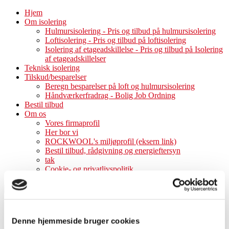
Hjem
Om isolering
Hulmursisolering - Pris og tilbud på hulmursisolering
Loftisolering - Pris og tilbud på loftisolering
Isolering af etageadskillelse - Pris og tilbud på Isolering
af etageadskillelser
Teknisk isolering
Tilskud/besparelser
Beregn besparelser på loft og hulmursisolering
Håndværkerfradrag - Bolig Job Ordning
Bestil tilbud
Om os
Vores firmaprofil
Her bor vi
ROCKWOOL's miljøprofil (eksern link)
Bestil tilbud, rådgivning og energieftersyn
tak
Cookie- og privatlivspolitik
Hjem
Denne hjemmeside bruger cookies
Om isolering