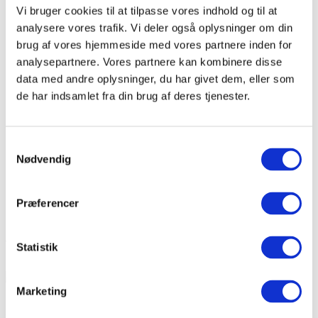
Vi bruger cookies til at tilpasse vores indhold og til at
Hulmursisolering - Pris og tilbud på
hulmursisolering
analysere vores trafik. Vi deler også oplysninger om din
Loftisolering - Pris og tilbud på loftisolering
brug af vores hjemmeside med vores partnere inden for
Isolering af etageadskillelse - Pris og tilbud på
analysepartnere. Vores partnere kan kombinere disse
Isolering af etageadskillelser
Teknisk isolering
data med andre oplysninger, du har givet dem, eller som
Tilskud/besparelser
de har indsamlet fra din brug af deres tjenester.
Beregn besparelser på loft og hulmursisolering
Håndværkerfradrag - Bolig Job Ordning
Bestil tilbud
Om os
Samtykkevalg
Vores firmaprofil
Nødvendig
Her bor vi
ROCKWOOL's miljøprofil (eksern link)
Bestil tilbud, rådgivning og energieftersyn
Præferencer
tak
Cookie- og privatlivspolitik
Velkommen til Andersens Isolering
Statistik
På denne hjemmeside vil du blive præsenteret for de
fleste af de isoleringsopgaver, som vi udfører.
Marketing
Fra
traditionel isolering
af mure, lofter og vægge, til de
mere specielle
tekniske isoleringer
. Du kan også blive klogere på