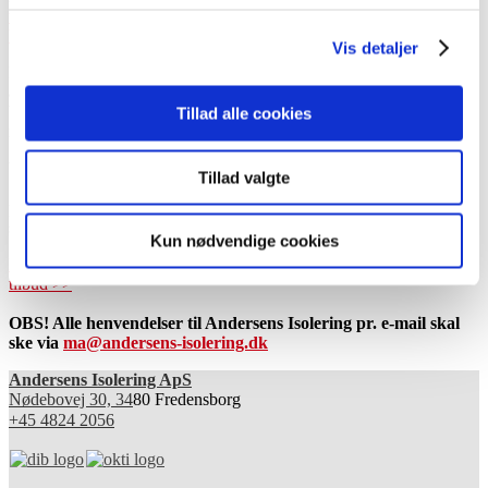
tilskudsmuligheder
til dit isoleringsprojekt og
beregne din
besparelse
.
Vis detaljer
På vore breddegrader er energiforbruget til opvarmning en
afgørende faktor for miljøet og økonomien. Derfor skal vore
bygninger og tekniske installationer naturligvis være velisolerede. Et
Tillad alle cookies
mindre energiforbrug betyder flere penge til dig og vores samfund.
Vi løser udelukkende isoleringsopgaver og med 25 års erfaring og
Tillad valgte
10 faguddannede isolatører, løser vi opgaverne hurtigt og
professionelt. Vi ved, hvad der skal til, så du opnår de besparelser,
som du forventer.
Kun nødvendige cookies
Kontakt os for rådgivning, gratis energieftersyn og et uforpligtende
tilbud >>
OBS! Alle henvendelser til Andersens Isolering pr. e-mail skal
ske via
ma@andersens-isolering.dk
Andersens Isolering ApS
Nødebovej 30, 34
80 Fredensborg
+45 4824 2056